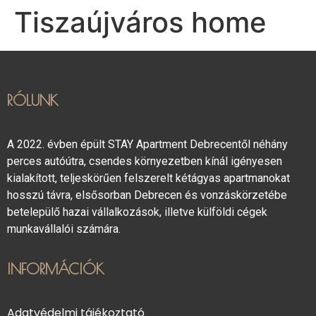
Tiszaújváros home
RÓLUNK
A 2022. évben épült STAY Apartment Debrecentől néhány
perces autóútra, csendes környezetben kínál igényesen
kialakított, teljeskörűen felszerelt kétágyas apartmanokat
hosszú távra, elsősorban Debrecen és vonzáskörzetébe
betelepülő hazai vállalkozások, illetve külföldi cégek
munkavállalói számára.
INFORMÁCIÓK
Adatvédelmi tájékoztató