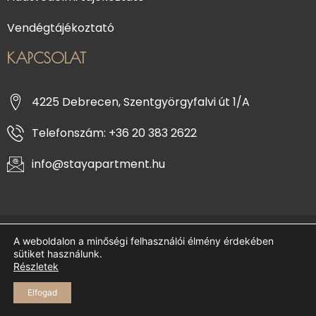
Vendégtájékoztató
KAPCSOLAT
4225 Debrecen, Szentgyörgyfalvi út 1/A
Telefonszám: +36 20 383 2622
info@stayapartment.hu
Copyright © 2026 Stay Apartment
A weboldalon a minőségi felhasználói élmény érdekében
sütiket használunk.
Részletek
Elfogad